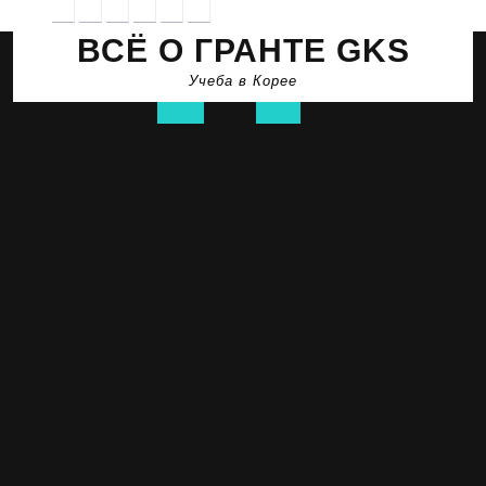
Перейти
к
ВСЁ О ГРАНТЕ GKS
содержимому
Учеба в Корее
Кнопка
Открыть