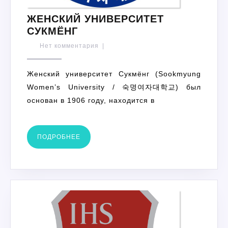
ЖЕНСКИЙ УНИВЕРСИТЕТ
ЖЕНСКИЙ
СУКМЁНГ
УНИВЕРСИТЕТ
Нет комментария
|
СУКМЁНГ
Женский университет Сукмёнг (Sookmyung
Women’s University / 숙명여자대학교) был
основан в 1906 году, находится в
ПОДРОБНЕЕ
ПОДРОБНЕЕ