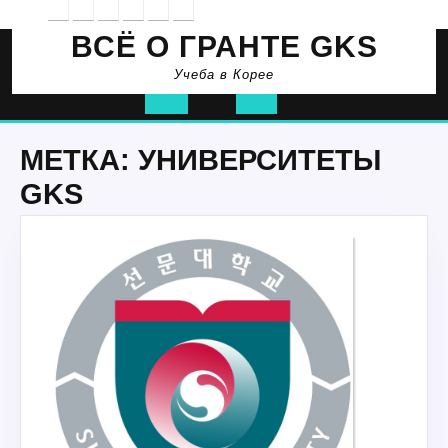
Перейти
к
ВСЁ О ГРАНТЕ GKS
содержимому
Учеба в Корее
Кнопка
Открыть
МЕТКА:
УНИВЕРСИТЕТЫ
GKS