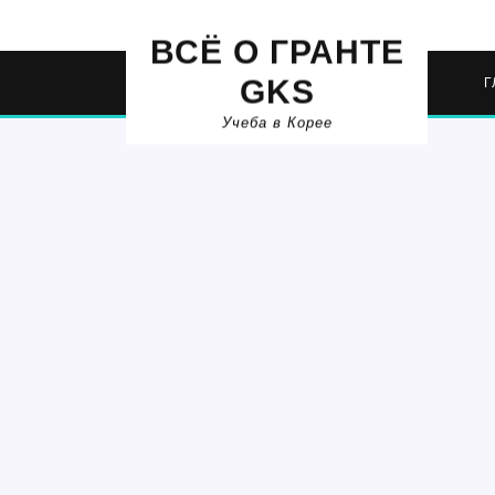
Перейти
к
ВСЁ О ГРАНТЕ
содержимому
GKS
Г
Учеба в Корее