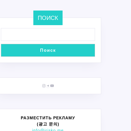
ПОИСК
Поиск
Instagram
Telegram
YouTube
РАЗМЕСТИТЬ РЕКЛАМУ
(광고 문의)
info@irisko.me