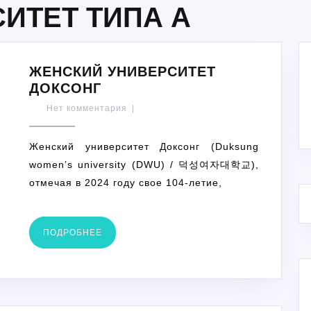
ИТЕТ ТИПА A
ЖЕНСКИЙ УНИВЕРСИТЕТ
ЖЕНСКИЙ
ДОКСОНГ
УНИВЕРСИТЕТ
Нет комментария
|
ДОКСОНГ
Женский университет Доксонг (Duksung
women’s university (DWU) / 덕성여자대학교),
отмечая в 2024 году свое 104-летие,
ПОДРОБНЕЕ
ПОДРОБНЕЕ