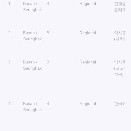
Через
Через
No.
Кампус
Отделе
1
Busan /
B
Regional
철학생명
посольство
университет
Seunghak
윤리학과
2
Busan /
B
Regional
역사문화
Seunghak
(사학전공
3
Busan /
B
Regional
역사문화
Seunghak
(고고미
전공)
4
Busan /
B
Regional
한국어문
Seunghak