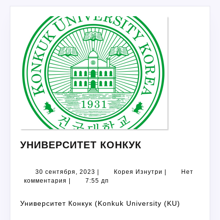
УНИВЕРСИТЕТ
УНИВЕРСИТЕТ КОНКУК
КОНКУК
30
Корея
30 сентября, 2023
|
Корея Изнутри
|
Нет
сентября,
Изнутри
комментария
|
7:55 дп
2023
Университет Конкук (Konkuk University (KU)