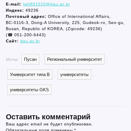
E-mail:
lwh801010@dau.ac.kr
Индекс:
49236
Почтовый адрес:
Office of International Affairs,
BC-0116-3, Dong-A University, 225, Gudeok-ro, Seo-gu,
Busan, Republic of KOREA, (Zipcode: 49236)
(☎ 051-200-6443)
Сайт:
dau.ac.kr
Пусан
Региональный университет
Метки:
,
,
Университет типа B
университеты
,
,
университеты GKS
Оставить комментарий
Ваш адрес email не будет опубликован.
Обязательные поля помечены
*