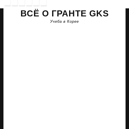
Перейти
к
ВСЁ О ГРАНТЕ GKS
содержимому
Учеба в Корее