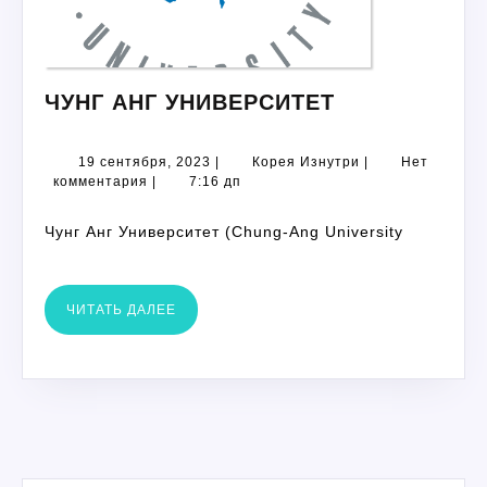
ЧУНГ
ЧУНГ АНГ УНИВЕРСИТЕТ
АНГ
УНИВЕРСИТ
19
Корея
19 сентября, 2023
|
Корея Изнутри
|
Нет
сентября,
Изнутри
комментария
|
7:16 дп
2023
Чунг Анг Университет (Chung-Ang University
ЧИТАТЬ
ЧИТАТЬ ДАЛЕЕ
ДАЛЕЕ