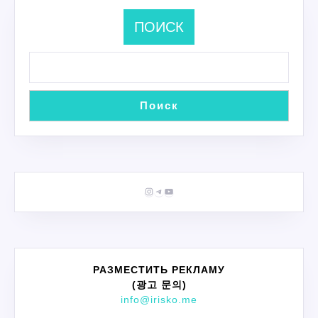
ПОИСК
Поиск
Instagram
Telegram
YouTube
РАЗМЕСТИТЬ РЕКЛАМУ
(광고 문의)
info@irisko.me