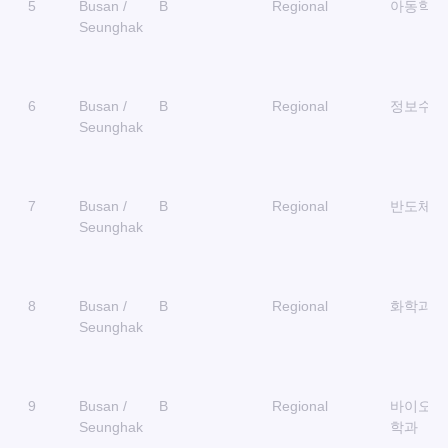
5
Busan /
B
Regional
아동학과
Seunghak
6
Busan /
B
Regional
정보수학
Seunghak
7
Busan /
B
Regional
반도체학
Seunghak
8
Busan /
B
Regional
화학과
Seunghak
9
Busan /
B
Regional
바이오메
Seunghak
학과