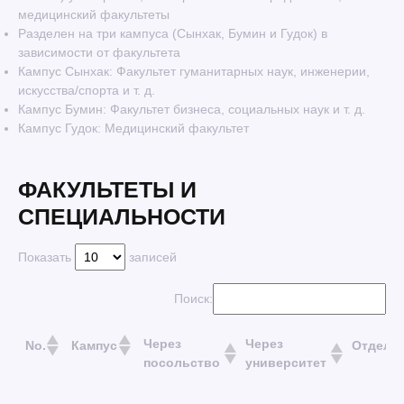
медицинский факультеты
Разделен на три кампуса (Сынхак, Бумин и Гудок) в
зависимости от факультета
Кампус Сынхак: Факультет гуманитарных наук, инженерии,
искусства/спорта и т. д.
Кампус Бумин: Факультет бизнеса, социальных наук и т. д.
Кампус Гудок: Медицинский факультет
ФАКУЛЬТЕТЫ И
СПЕЦИАЛЬНОСТИ
Показать
записей
Поиск:
Через
Через
No.
Кампус
Отделе
посольство
университет