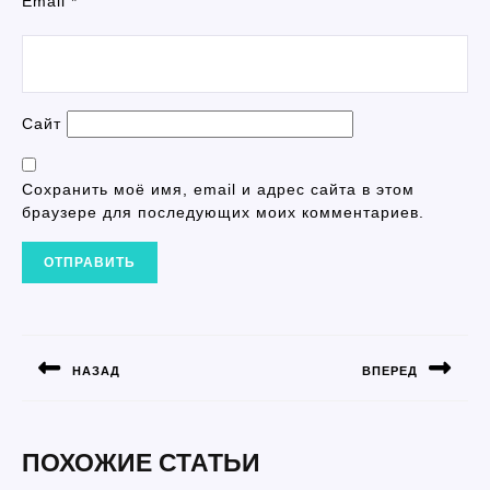
Email
*
Сайт
Сохранить моё имя, email и адрес сайта в этом
браузере для последующих моих комментариев.
НАВИГАЦИЯ
ПО
НАЗАД
ВПЕРЕД
ЗАПИСЯМ
Предыдущая
Следующая
запись:
запись:
ПОХОЖИЕ СТАТЬИ