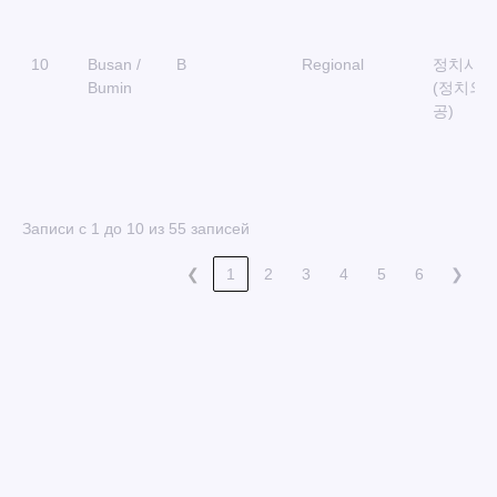
10
Busan /
B
Regional
정치사회
Bumin
(정치외
공)
Записи с 1 до 10 из 55 записей
❮
1
2
3
4
5
6
❯