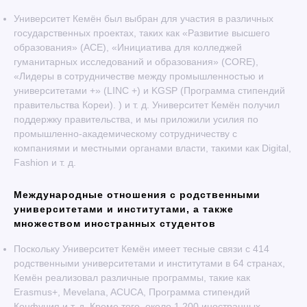
Университет Кемён был выбран для участия в различных
государственных проектах, таких как «Развитие высшего
образования» (ACE), «Инициатива для колледжей
гуманитарных исследований и образования» (CORE),
«Лидеры в сотрудничестве между промышленностью и
университетами +» (LINC +) и KGSP (Программа стипендий
правительства Кореи). ) и т. д. Университет Кемён получил
поддержку правительства, и мы приложили усилия по
промышленно-академическому сотрудничеству с
компаниями и местными органами власти, такими как Digital,
Fashion и т. д.
Международные отношения с родственными
университетами и институтами, а также
множеством иностранных студентов
Поскольку Университет Кемён имеет тесные связи с 414
родственными университетами и институтами в 64 странах,
Кемён реализовал различные программы, такие как
Erasmus+, Mevelana, ACUCA, Программа стипендий
Конфуция и т. д. Кроме того, около 1,200 иностранных