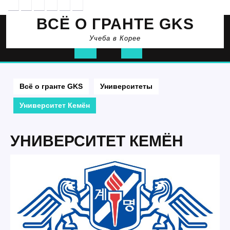
Перейти
к
ВСЁ О ГРАНТЕ GKS
содержимому
Учеба в Корее
Кнопка
Открыть
Всё о гранте GKS
Университеты
Университет Кемён
УНИВЕРСИТЕТ КЕМЁН