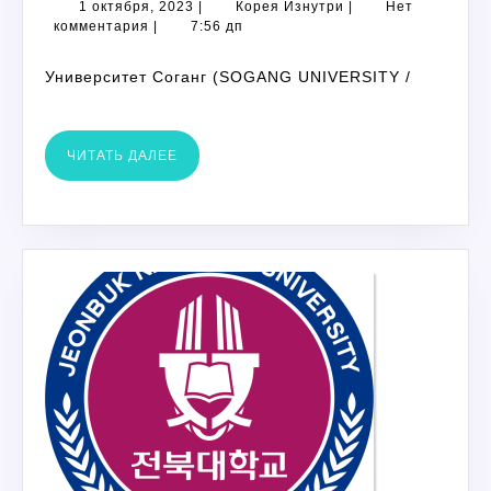
1
Корея
1 октября, 2023
|
Корея Изнутри
|
Нет
октября,
Изнутри
комментария
|
7:56 дп
2023
Университет Соганг (SOGANG UNIVERSITY /
ЧИТАТЬ
ЧИТАТЬ ДАЛЕЕ
ДАЛЕЕ