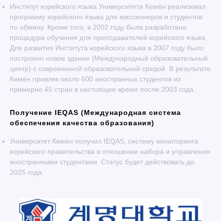
Институт корейского языка Университета Кемён реализовал
программу корейского языка для миссионеров и студентов
по обмену. Кроме того, в 2002 году была разработана
процедура обучения для преподавателей корейского языка.
Для развития Института корейского языка в 2007 году было
построено новое здание (Международный образовательный
центр) с современной образовательной средой. В результате
Кемён привлек около 600 иностранных студентов из
примерно 45 стран в настоящее время после 2003 года.
Получение IEQAS (Международная система
обеспечения качества образования)
Университет Кемён получил IEQAS, систему мониторинга
корейского правительства в отношении набора и управления
иностранными студентами. Статус будет действовать до
2025 года.