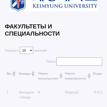
ФАКУЛЬТЕТЫ И
СПЕЦИАЛЬНОСТИ
Показать
записей
Поиск:
Через
Через
No.
Кампус
Отделе
посольство
университет
Через
Через
No.
Кампус
Отделе
1
Seongseo
B
Regional
국어국문
посольство
университет
/ Daegu