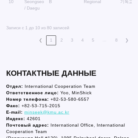
10
Seongseo
B
Regional
기독교학
/ Daegu
Записи с 1 до 10 из 80 записей
…
❮
1
2
3
4
5
8
❯
КОНТАКТНЫЕ ДАННЫЕ
Отдел:
International Cooperation Team
Ответственное лицо:
Yoo, MinShick
Номер телефона:
+82-53-580-6557
Факс:
+82-53-715-2015
E-mail:
minseek@kmu.ac.kr
Индекс:
42601
Почтовый адрес:
International Office, International
Cooperation Team
(Dongyoung Hall #120), 1095 Dalgubeol-daero, Dalseo-