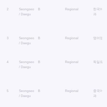
2
Seongseo
B
Regional
한국어교
/ Daegu
과
3
Seongseo
B
Regional
영어영문
/ Daegu
4
Seongseo
B
Regional
독일유럽
/ Daegu
5
Seongseo
B
Regional
중국어중
/ Daegu
과