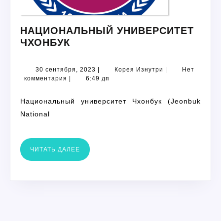
НАЦИОНАЛЬНЫЙ УНИВЕРСИТЕТ
НАЦИОНАЛЬНЫЙ
ЧХОНБУК
УНИВЕРСИТЕТ
ЧХОНБУК
30
Корея
30 сентября, 2023
|
Корея Изнутри
|
Нет
сентября,
Изнутри
комментария
|
6:49 дп
2023
Национальный университет Чхонбук (Jeonbuk
National
ЧИТАТЬ
ЧИТАТЬ ДАЛЕЕ
ДАЛЕЕ