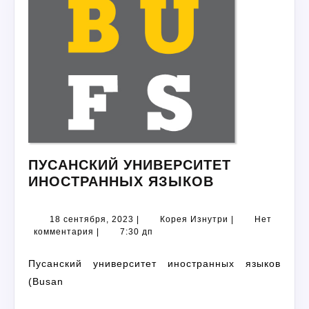
ПУСАНСКИЙ УНИВЕРСИТЕТ
ПУСАНСКИЙ
ИНОСТРАННЫХ ЯЗЫКОВ
УНИВЕРСИТ
ИНОСТРАНН
18
Корея
18 сентября, 2023
|
Корея Изнутри
|
Нет
ЯЗЫКОВ
сентября,
Изнутри
комментария
|
7:30 дп
2023
Пусанский университет иностранных языков
(Busan