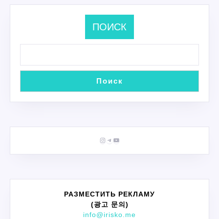
ПОИСК
Поиск
Instagram
Telegram
YouTube
РАЗМЕСТИТЬ РЕКЛАМУ
(광고 문의)
info@irisko.me