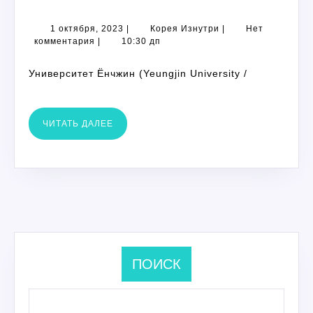
ЁНЧЖИН
1
Корея
1 октября, 2023
|
Корея Изнутри
|
Нет
октября,
Изнутри
комментария
|
10:30 дп
2023
Университет Ёнчжин (Yeungjin University /
ЧИТАТЬ
ЧИТАТЬ ДАЛЕЕ
ДАЛЕЕ
ПОИСК