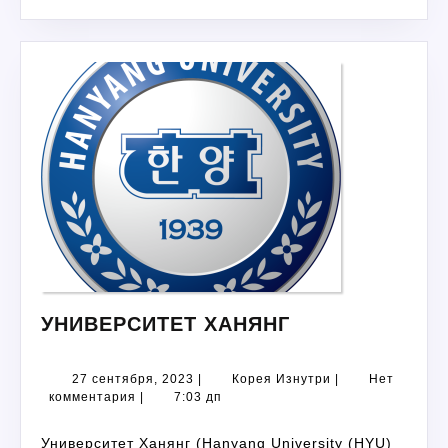
УНИВЕРСИТЕТ
УНИВЕРСИТЕТ ХАНЯНГ
ХАНЯНГ
27
Корея
27 сентября, 2023
|
Корея Изнутри
|
Нет
сентября,
Изнутри
комментария
|
7:03 дп
2023
Университет Ханянг (Hanyang University (HYU)