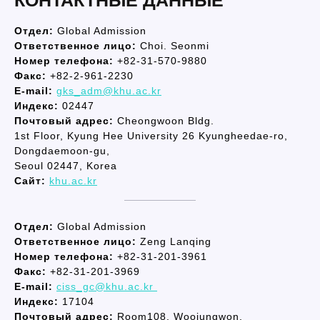
КОНТАКТНЫЕ ДАННЫЕ
Отдел:
Global Admission
Ответственное лицо:
Choi. Seonmi
Номер телефона:
+82-31-570-9880
Факс:
+82-2-961-2230
E-mail:
gks_adm@khu.ac.kr
Индекс:
02447
Почтовый адрес:
Cheongwoon Bldg.
1st Floor, Kyung Hee University 26 Kyungheedae-ro,
Dongdaemoon-gu,
Seoul 02447, Korea
Сайт:
khu.ac.kr
Отдел:
Global Admission
Ответственное лицо:
Zeng Lanqing
Номер телефона:
+82-31-201-3961
Факс:
+82-31-201-3969
E-mail:
ciss_gc@khu.ac.kr
Индекс:
17104
Почтовый адрес:
Room108, Woojungwon,