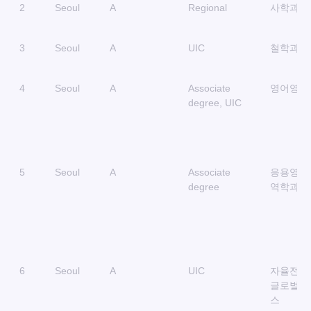
2
Seoul
A
Regional
사학과
3
Seoul
A
UIC
철학과
4
Seoul
A
Associate
영어영문
degree, UIC
5
Seoul
A
Associate
응용영어
degree
역학과
6
Seoul
A
UIC
자율전공
글로벌비
스