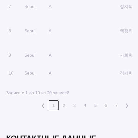
7
Seoul
A
정치외교
8
Seoul
A
행정학과
9
Seoul
A
사회학과
10
Seoul
A
경제학과
Записи с 1 до 10 из 70 записей
❮
1
2
3
4
5
6
7
❯