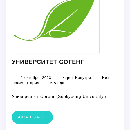
УНИВЕРСИТЕТ
УНИВЕРСИТЕТ СОГЁНГ
СОГЁНГ
1
Корея
1 октября, 2023
|
Корея Изнутри
|
Нет
октября,
Изнутри
комментария
|
6:51 дп
2023
Университет Согёнг (Seokyeong University /
ЧИТАТЬ
ЧИТАТЬ ДАЛЕЕ
ДАЛЕЕ