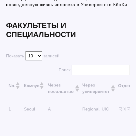
повседневную жизнь человека в Университете КёнХи.
ФАКУЛЬТЕТЫ И
СПЕЦИАЛЬНОСТИ
Показать
записей
Поиск:
Через
Через
No.
Кампус
Отделе
посольство
университет
Через
Через
No.
Кампус
Отделе
1
Seoul
A
Regional, UIC
국어국문
посольство
университет