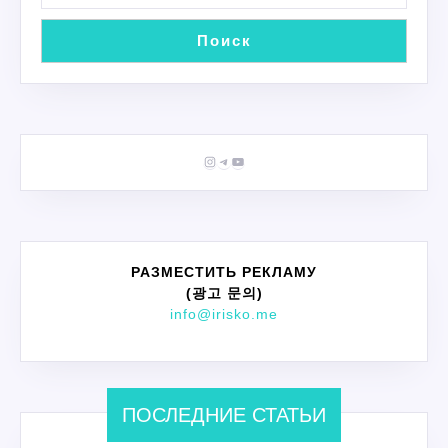
Поиск
Instagram
Telegram
YouTube
РАЗМЕСТИТЬ РЕКЛАМУ
(광고 문의)
info@irisko.me
ПОСЛЕДНИЕ СТАТЬИ