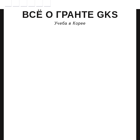
Перейти
к
ВСЁ О ГРАНТЕ GKS
содержимому
Учеба в Корее