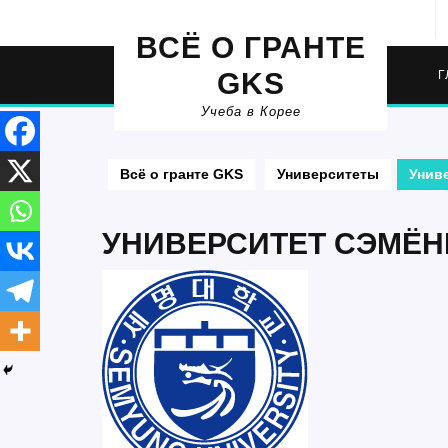
Перейти
к
ВСЁ О ГРАНТЕ
содержимому
GKS
Г
Учеба в Корее
Всё о гранте GKS
Университеты
Унив
УНИВЕРСИТЕТ СЭМЁН