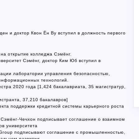
ен и доктор Квон Ён Ву вступил в должность первого
на открытие колледжа Сэмёнг.
иверситет Сэмёнг, доктор Ким Юб вступил в
кации лаборатории управления безопасностью,
информационных технологий.
стра 2020 года [1,424 бакалавриата, 35 магистратур,
истранта, 37,210 бакалавров]
кта поддержки кредитной системы карьерного роста
а Сэмёнг-Чечхон подписывает соглашение о взаимном
ов университета
 Group подписывают соглашение с промышленностью,
нальном развитии