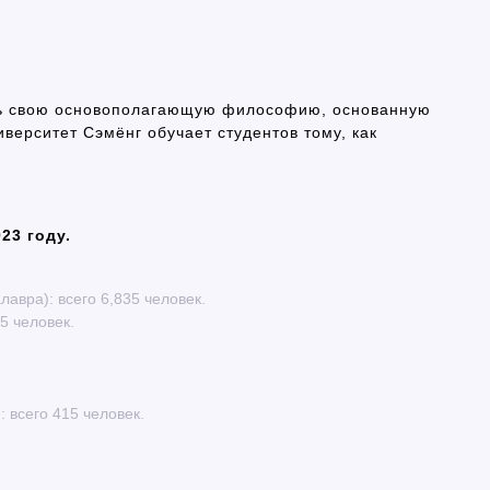
ть свою основополагающую философию, основанную
верситет Сэмёнг обучает студентов тому, как
23 году.
авра): всего 6,835 человек.
5 человек.
 всего 415 человек.