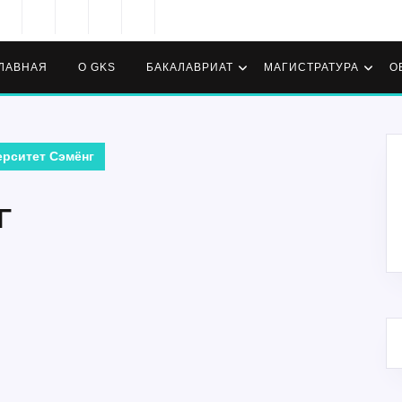
ЛАВНАЯ
О GKS
БАКАЛАВРИАТ
МАГИСТРАТУРА
О
ерситет Сэмёнг
Г