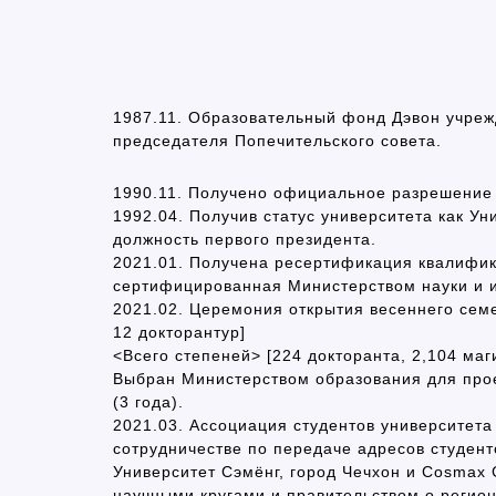
1987.11. Образовательный фонд Дэвон учрежд
председателя Попечительского совета.
1990.11. Получено официальное разрешение 
1992.04. Получив статус университета как Ун
должность первого президента.
2021.01. Получена ресертификация квалифи
сертифицированная Министерством науки и 
2021.02. Церемония открытия весеннего семе
12 докторантур]
<Всего степеней> [224 докторанта, 2,104 маг
Выбран Министерством образования для прое
(3 года).
2021.03. Ассоциация студентов университет
сотрудничестве по передаче адресов студент
Университет Сэмёнг, город Чечхон и Cosmax
научными кругами и правительством о регио