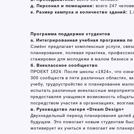
д. Персонал и помощники:
всего 247 челове
е. Размер кампуса и количество зданий:
1
Программа поддержки студентов
а. Интегрированная учебная программа по
Сэмёнг предлагает комплексные услуги, связ
планирование, полевая практика, профессио
стажировки для молодежи в малом бизнесе и
б. Внеклассное сообщество
ПРОЕКТ 1824: После школы «1824», что озна
300 сообществ в пяти различных областях, вк
учебу, трудоустройство и планирование мал
испытать различные внеклассные мероприяти
предоставляя учащимся возможность общатьс
посредством участия в организациях, возгла
в. Руководство лагеря «Dream Design»
Двухнедельный период планирования целей д
будущем. Это помогает новым студентам быст
мотивирует их учиться и помогает им планир