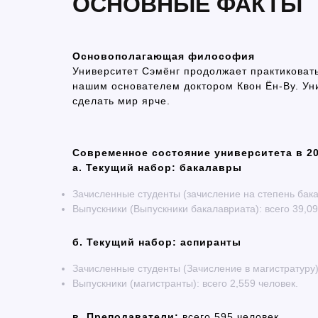
ОСНОВНЫЕ ФАКТЫ
Основополагающая философия
Университет Сэмёнг продолжает практикова
нашим основателем доктором Квон Ён-Ву. Уни
сделать мир ярче.
Современное состояние университета в 20
а. Текущий набор: бакалавры
Зачисленные студенты (зачисление на степень бакал
Выпускники (Выпускники бакалавриата): всего 39,09
б. Текущий набор: аспиранты
Зачисленные студенты (Зачисление в магистратуру):
Выпускники (магистранты): всего 2,559 человек.
в. Преподаватели:
всего 595 человек.