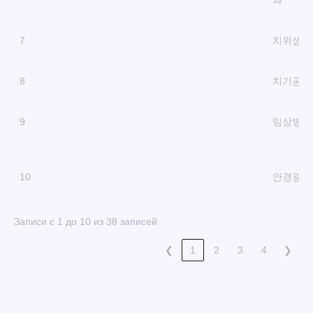
과
7
치위생학
8
치기공학
9
임상병리
10
안경광학
Записи с 1 до 10 из 38 записей
❮
1
2
3
4
❯