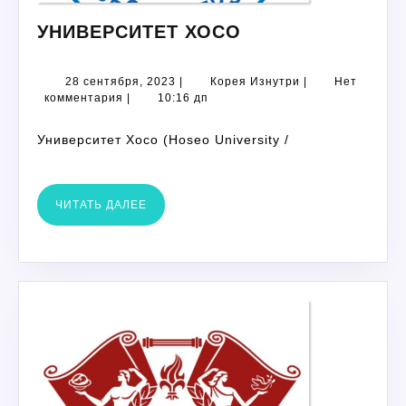
УНИВЕРСИТЕТ
УНИВЕРСИТЕТ ХОСО
ХОСО
28
Корея
28 сентября, 2023
|
Корея Изнутри
|
Нет
сентября,
Изнутри
комментария
|
10:16 дп
2023
Университет Хосо (Hoseo University /
ЧИТАТЬ
ЧИТАТЬ ДАЛЕЕ
ДАЛЕЕ