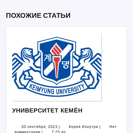
Предыдущая
Следующая
запись:
запись:
ПОХОЖИЕ СТАТЬИ
УНИВЕРСИТЕТ
УНИВЕРСИТЕТ КЕМЁН
КЕМЁН
30
Корея
30 сентября, 2023
|
Корея Изнутри
|
Нет
сентября,
Изнутри
комментария
|
7:25 дп