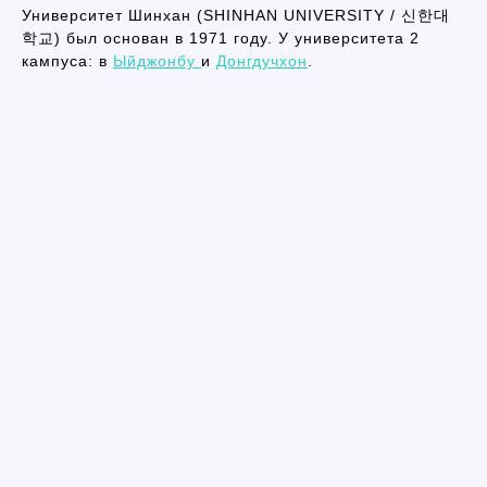
Университет Шинхан (SHINHAN UNIVERSITY / 신한대
학교) был основан в 1971 году. У университета 2
кампуса: в
Ыйджонбу
и
Донгдучхон
.