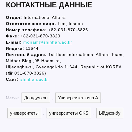
КОНТАКТНЫЕ ДАННЫЕ
Отдел:
International Affairs
Ответственное лицо:
Lee, Inseon
Номер телефона:
+82-031-870-3826
Факс:
+82-031-870-3829
E-mail:
monam@shinhan.ac.kr
Индекс:
11644
Почтовый адрес:
1st floor International Affairs Team,
Midbar Bldg.,95 Hoam-ro,
Uijeongbu-si, Gyeonggi-do 11644, Republic of KOREA
(☎ 031-870-3826)
Сайт:
shinhan.ac.kr
Донгдучхон
Университет типа A
Метки:
,
,
университеты
университеты GKS
Ыйджонбу
,
,