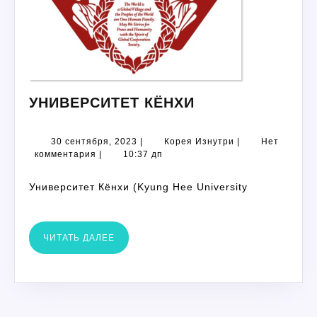
УНИВЕРСИТЕТ
УНИВЕРСИТЕТ КЁНХИ
КЁНХИ
30
Корея
30 сентября, 2023
|
Корея Изнутри
|
Нет
сентября,
Изнутри
комментария
|
10:37 дп
2023
Университет Кёнхи (Kyung Hee University
ЧИТАТЬ
ЧИТАТЬ ДАЛЕЕ
ДАЛЕЕ