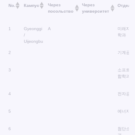
Через
Через
No.
Кампус
Отделе
посольство
университет
Через
Через
No.
Кампус
Отделе
1
Gyeonggi
A
미래자동
посольство
университет
/
학과
Uijeongbu
2
기계공학
3
소프트웨
합학과
4
전자공학
5
에너지공
6
첨단소재