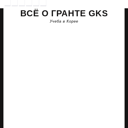
Перейти
к
ВСЁ О ГРАНТЕ GKS
содержимому
Учеба в Корее